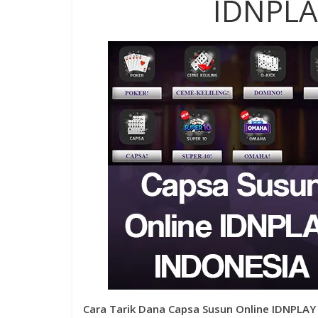
IDNPLA
Cara Tarik Dana Capsa Susun Online IDNPLAY