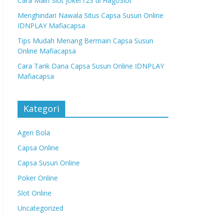
Cara Main Slot Joker123 di HagoSlot
Menghindari Nawala Situs Capsa Susun Online
IDNPLAY Mafiacapsa
Tips Mudah Menang Bermain Capsa Susun
Online Mafiacapsa
Cara Tarik Dana Capsa Susun Online IDNPLAY
Mafiacapsa
Kategori
Agen Bola
Capsa Online
Capsa Susun Online
Poker Online
Slot Online
Uncategorized