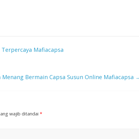
 Terpercaya Mafiacapsa
 Menang Bermain Capsa Susun Online Mafiacapsa
ang wajib ditandai
*