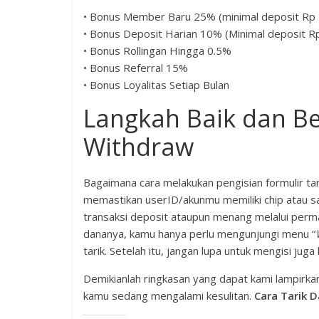
• Bonus Member Baru 25% (minimal deposit Rp 
• Bonus Deposit Harian 10% (Minimal deposit R
• Bonus Rollingan Hingga 0.5%
• Bonus Referral 15%
• Bonus Loyalitas Setiap Bulan
Langkah Baik dan Be
Withdraw
Bagaimana cara melakukan pengisian formulir ta
memastikan userID/akunmu memiliki chip atau s
transaksi deposit ataupun menang melalui permai
dananya, kamu hanya perlu mengunjungi menu “
tarik. Setelah itu, jangan lupa untuk mengisi juga
Demikianlah ringkasan yang dapat kami lampir
kamu sedang mengalami kesulitan.
Cara Tarik 