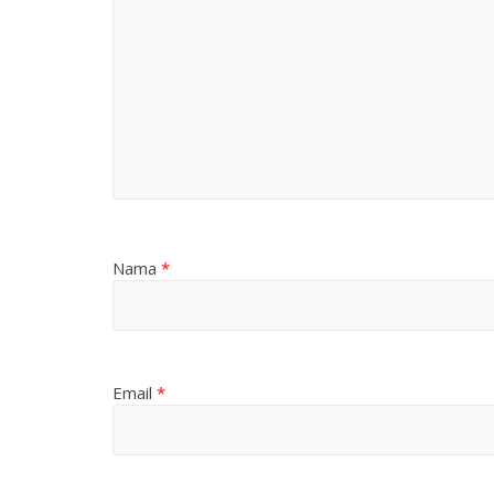
k
b
a
a
u
d
d
k
i
i
a
j
j
d
e
e
i
n
n
j
d
d
e
e
e
n
l
l
d
a
a
e
y
y
l
a
a
a
n
n
y
g
g
a
b
b
n
a
a
g
r
r
b
u
u
a
)
)
r
Nama
*
u
)
Email
*