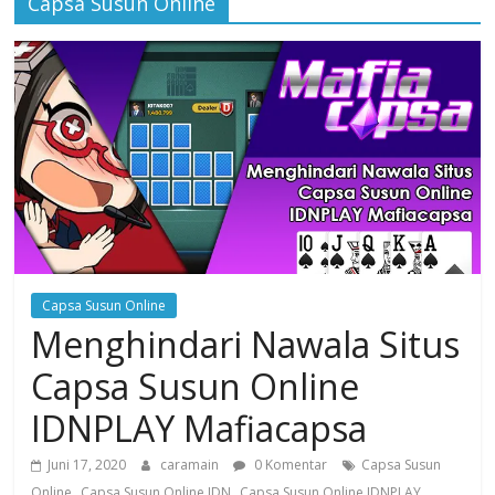
Capsa Susun Online
Capsa Susun Online
Menghindari Nawala Situs
Capsa Susun Online
IDNPLAY Mafiacapsa
Juni 17, 2020
caramain
0 Komentar
Capsa Susun
,
,
,
Online
Capsa Susun Online IDN
Capsa Susun Online IDNPLAY