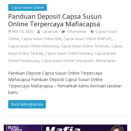
Capsa Susun Online
Panduan Deposit Capsa Susun
Online Terpercaya Mafiacapsa
Mei 10, 2020
caramain
0 Komentar
Capsa Susun
,
,
,
Online
Capsa Susun Online IDN
Capsa Susun Online IDNPLAY
,
,
Capsa Susun Online Indonesia
Capsa Susun Online Teraman
Capsa
,
,
Susun Online Terbaik
Capsa Susun Online Terbaru
Capsa Susun
,
,
Online Terpercaya
Capsa Susun Online Terpopuler
Mafiacapsa
Panduan Deposit Capsa Susun Online Terpercaya
Mafiacapsa Panduan Deposit Capsa Susun Online
Terpercaya Mafiacapsa – Pernahkah kamu bermain taruhan
kartu
Baca Selengkapnya