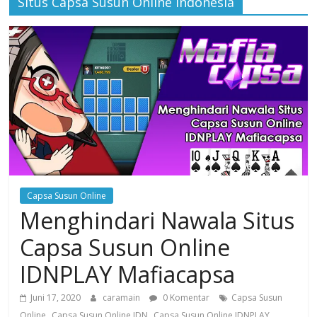
Situs Capsa Susun Online Indonesia
Capsa Susun Online
Menghindari Nawala Situs
Capsa Susun Online
IDNPLAY Mafiacapsa
Juni 17, 2020
caramain
0 Komentar
Capsa Susun
,
,
,
Online
Capsa Susun Online IDN
Capsa Susun Online IDNPLAY